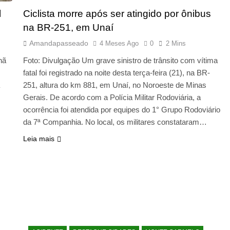
l
Ciclista morre após ser atingido por ônibus
na BR-251, em Unaí
Amandapasseado
4 Meses Ago
0
2 Mins
hã
Foto: Divulgação Um grave sinistro de trânsito com vítima
fatal foi registrado na noite desta terça-feira (21), na BR-
251, altura do km 881, em Unaí, no Noroeste de Minas
Gerais. De acordo com a Polícia Militar Rodoviária, a
ocorrência foi atendida por equipes do 1° Grupo Rodoviário
da 7ª Companhia. No local, os militares constataram…
Leia mais