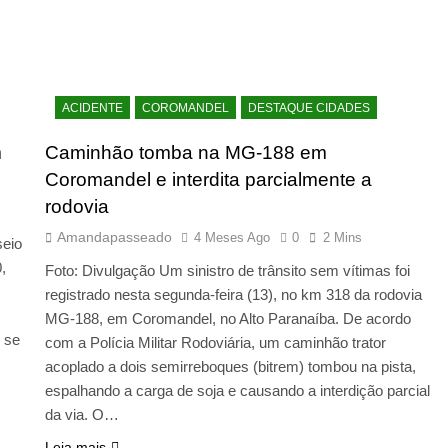
ACIDENTE
COROMANDEL
DESTAQUE CIDADES
m
Caminhão tomba na MG-188 em
Coromandel e interdita parcialmente a
rodovia
Amandapasseado
4 Meses Ago
0
2 Mins
seio
,
Foto: Divulgação Um sinistro de trânsito sem vítimas foi
registrado nesta segunda-feira (13), no km 318 da rodovia
MG-188, em Coromandel, no Alto Paranaíba. De acordo
 se
com a Polícia Militar Rodoviária, um caminhão trator
acoplado a dois semirreboques (bitrem) tombou na pista,
espalhando a carga de soja e causando a interdição parcial
da via. O…
Leia mais