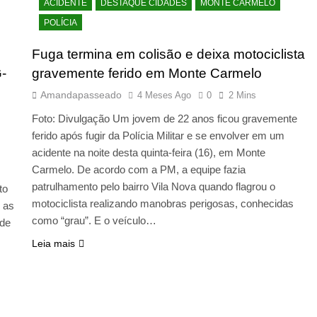
ACIDENTE
DESTAQUE CIDADES
MONTE CARMELO
POLÍCIA
Fuga termina em colisão e deixa motociclista
G-
gravemente ferido em Monte Carmelo
Amandapasseado
4 Meses Ago
0
2 Mins
Foto: Divulgação Um jovem de 22 anos ficou gravemente
ferido após fugir da Polícia Militar e se envolver em um
acidente na noite desta quinta-feira (16), em Monte
Carmelo. De acordo com a PM, a equipe fazia
patrulhamento pelo bairro Vila Nova quando flagrou o
to
motociclista realizando manobras perigosas, conhecidas
 as
como “grau”. E o veículo…
 de
Leia mais