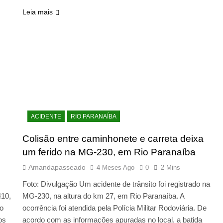
Leia mais
ACIDENTE
RIO PARANAÍBA
Colisão entre caminhonete e carreta deixa
0
um ferido na MG-230, em Rio Paranaíba
Amandapasseado
4 Meses Ago
0
2 Mins
Foto: Divulgação Um acidente de trânsito foi registrado na
410,
MG-230, na altura do km 27, em Rio Paranaíba. A
 o
ocorrência foi atendida pela Polícia Militar Rodoviária. De
os
acordo com as informações apuradas no local, a batida