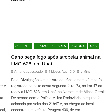
ACIDENTE
DESTAQUE CIDADES
INCÊNDIO
UNAÍ
Carro pega fogo após atropelar animal na
LMG-628, em Unaí
Amandapasseado
4 Meses Ago
0
3 Mins
Foto: Divulgação Um sinistro de trânsito sem vítimas foi
er e
registrado na noite desta segunda-feira (6), no km 47 da
rodovia LMG-628, em Unaí, no Noroeste de Minas Gerais.
ta
De acordo com a Polícia Militar Rodoviária, a equipe foi
acionada por volta das 21h47 e, ao chegar ao local,
cal,
encontrou um veículo Peugeot 406, de cor…