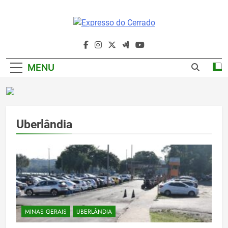
Skip
to
content
Expresso Do
Cerrado
MENU
Uberlândia
MINAS GERAIS
UBERLÂNDIA