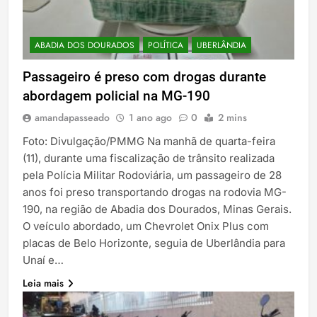
ABADIA DOS DOURADOS
POLÍTICA
UBERLÂNDIA
Passageiro é preso com drogas durante
abordagem policial na MG-190
amandapasseado
1 ano ago
0
2 mins
Foto: Divulgação/PMMG Na manhã de quarta-feira
(11), durante uma fiscalização de trânsito realizada
pela Polícia Militar Rodoviária, um passageiro de 28
anos foi preso transportando drogas na rodovia MG-
190, na região de Abadia dos Dourados, Minas Gerais.
O veículo abordado, um Chevrolet Onix Plus com
placas de Belo Horizonte, seguia de Uberlândia para
Unaí e…
Leia mais