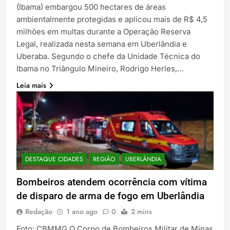
(Ibama) embargou 500 hectares de áreas
ambientalmente protegidas e aplicou mais de R$ 4,5
milhões em multas durante a Operação Reserva
Legal, realizada nesta semana em Uberlândia e
Uberaba. Segundo o chefe da Unidade Técnica do
Ibama no Triângulo Mineiro, Rodrigo Herles,…
Leia mais
DESTAQUE CIDADES
REGIÃO
UBERLÂNDIA
Bombeiros atendem ocorrência com vítima
de disparo de arma de fogo em Uberlândia
Redação
1 ano ago
0
2 mins
Foto: CBMMG O Corpo de Bombeiros Militar de Minas