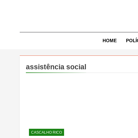
Skip
to
content
Exp
HOME
POLÍ
assistência social
CASCALHO RICO