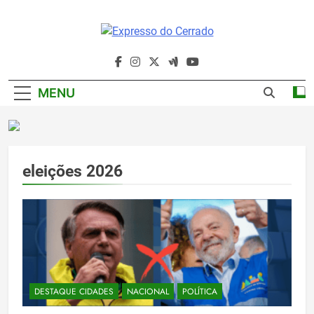
Skip
to
content
Expresso Do
Cerrado
MENU
eleições 2026
DESTAQUE CIDADES
NACIONAL
POLÍTICA