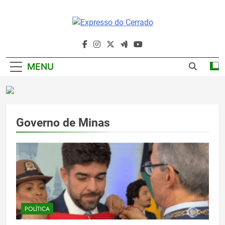
Skip
to
content
Expresso Do
Cerrado
MENU
Governo de Minas
POLÍTICA