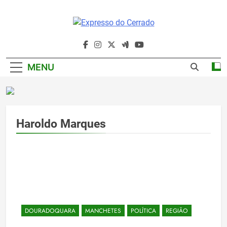
Skip
to
content
Expresso Do
Cerrado
MENU
Haroldo Marques
DOURADOQUARA
MANCHETES
POLÍTICA
REGIÃO