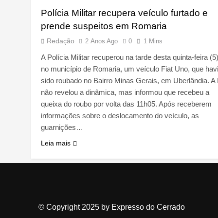
Polícia Militar recupera veículo furtado e
prende suspeitos em Romaria
Redação
2 Anos Ago
0
1 Mins
A Polícia Militar recuperou na tarde desta quinta-feira (5)
no município de Romaria, um veículo Fiat Uno, que hav
sido roubado no Bairro Minas Gerais, em Uberlândia. 
não revelou a dinâmica, mas informou que recebeu a
queixa do roubo por volta das 11h05. Após receberem
informações sobre o deslocamento do veículo, as
guarnições…
Leia mais
© Copyright 2025 by Expresso do Cerrado