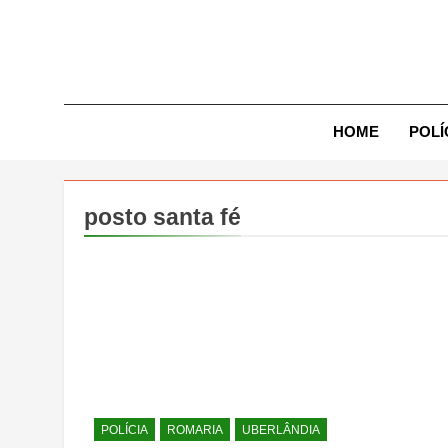
Skip
to
content
Exp
HOME
POLÍ
posto santa fé
POLÍCIA
ROMARIA
UBERLÂNDIA