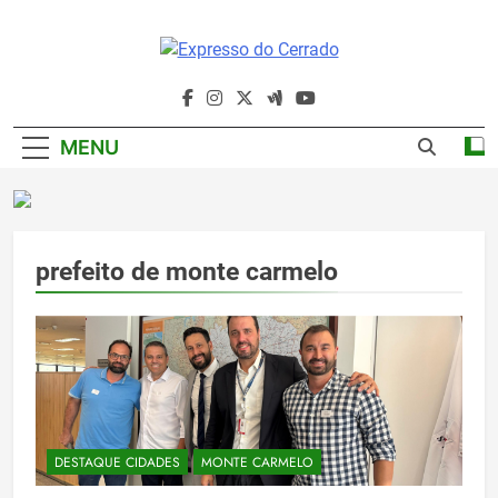
Skip
to
content
Expresso Do
Cerrado
MENU
prefeito de monte carmelo
DESTAQUE CIDADES
MONTE CARMELO