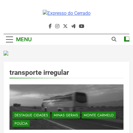
Skip
to
content
Expresso Do
Cerrado
MENU
transporte irregular
DESTAQUE CIDADES
MINAS GERAIS
MONTE CARMELO
POLÍCIA