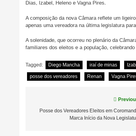
Dias, Izabel, Heleno e Vagna Pires.
A composição da nova Câmara reflete um ligeiro
apenas uma vereadora na última legislatura par
A solenidade, que ocorreu no plenário da Câmar
familiares dos eleitos e a população, celebrando
Tagged:
Diego Mancha
iraí de minas
Izab
posse dos vereadores
Renan
Vagna Pire
Navegação
Previou
de
Posse dos Vereadores Eleitos em Coromand
Marca Início da Nova Legislatu
Post