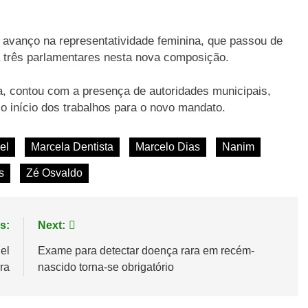
 avanço na representatividade feminina, que passou de
a três parlamentares nesta nova composição.
a, contou com a presença de autoridades municipais,
 o início dos trabalhos para o novo mandato.
el
Marcela Dentista
Marcelo Dias
Nanim
s
Zé Osvaldo
s:
Next:
el
Exame para detectar doença rara em recém-
ra
nascido torna-se obrigatório