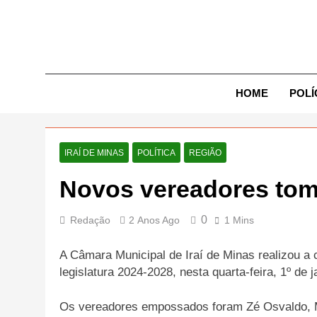
Skip
to
content
Exp
HOME
POLÍ
IRAÍ DE MINAS
POLÍTICA
REGIÃO
Novos vereadores tom
0
Redação
2 Anos Ago
1 Mins
A Câmara Municipal de Iraí de Minas realizou a 
legislatura 2024-2028, nesta quarta-feira, 1º de j
Os vereadores empossados foram Zé Osvaldo, M