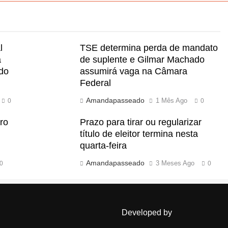
l
TSE determina perda de mandato
a
de suplente e Gilmar Machado
 do
assumirá vaga na Câmara
Federal
Amandapasseado
1 Mês Ago
0
0
ro
Prazo para tirar ou regularizar
título de eleitor termina nesta
quarta-feira
Amandapasseado
3 Meses Ago
0
0
Developed by