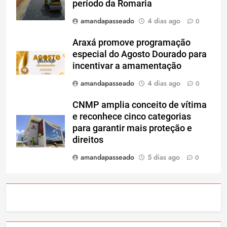
período da Romaria
amandapasseado
4 dias ago
0
Araxá promove programação
especial do Agosto Dourado para
incentivar a amamentação
amandapasseado
4 dias ago
0
CNMP amplia conceito de vítima
e reconhece cinco categorias
para garantir mais proteção e
direitos
amandapasseado
5 dias ago
0