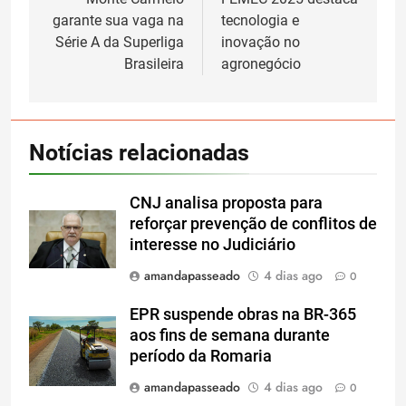
de
garante sua vaga na
tecnologia e
Post
Série A da Superliga
inovação no
Brasileira
agronegócio
Notícias relacionadas
CNJ analisa proposta para
reforçar prevenção de conflitos de
interesse no Judiciário
amandapasseado
4 dias ago
0
EPR suspende obras na BR-365
aos fins de semana durante
período da Romaria
amandapasseado
4 dias ago
0