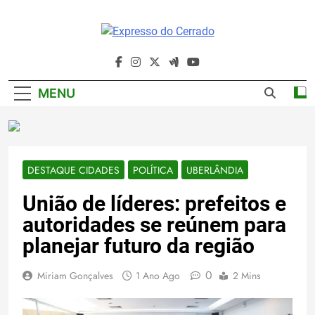
Skip
to
content
Expresso Do
Cerrado
MENU
DESTAQUE CIDADES
POLÍTICA
UBERLÂNDIA
União de líderes: prefeitos e
autoridades se reúnem para
planejar futuro da região
0
Miriam Gonçalves
1 Ano Ago
2 Mins