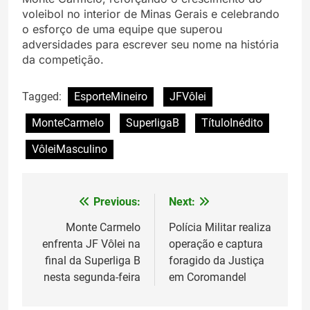
voleibol no interior de Minas Gerais e celebrando
o esforço de uma equipe que superou
adversidades para escrever seu nome na história
da competição.
Tagged:
EsporteMineiro
JFVôlei
MonteCarmelo
SuperligaB
TítuloInédito
VôleiMasculino
Previous:
Next:
Navegação
de
Monte Carmelo
Polícia Militar realiza
enfrenta JF Vôlei na
operação e captura
Post
final da Superliga B
foragido da Justiça
nesta segunda-feira
em Coromandel