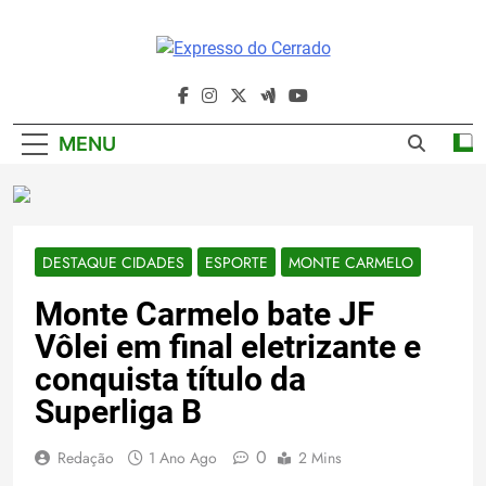
Skip
to
content
Expresso Do
Cerrado
MENU
DESTAQUE CIDADES
ESPORTE
MONTE CARMELO
Monte Carmelo bate JF
Vôlei em final eletrizante e
conquista título da
Superliga B
0
Redação
1 Ano Ago
2 Mins