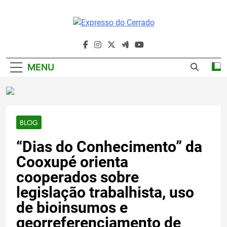
Skip
to
content
Expresso Do
Cerrado
MENU
BLOG
“Dias do Conhecimento” da
Cooxupé orienta
cooperados sobre
legislação trabalhista, uso
de bioinsumos e
georreferenciamento de