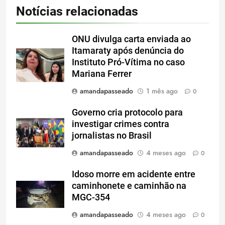
Notícias relacionadas
ONU divulga carta enviada ao
Itamaraty após denúncia do
Instituto Pró-Vítima no caso
Mariana Ferrer
amandapasseado
1 mês ago
0
Governo cria protocolo para
investigar crimes contra
jornalistas no Brasil
amandapasseado
4 meses ago
0
Idoso morre em acidente entre
caminhonete e caminhão na
MGC-354
amandapasseado
4 meses ago
0