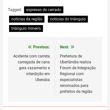
Tagged:
expresso do cerrado
notícias da região
notícias do triângulo
triângulo mineiro
Previous:
Next:
Navegação
de
Acidente com carreta
Prefeitura de
carregada de cana
Uberlândia realiza
Post
gera vazamento e
Fórum de Integração
interdição em
Regional com
Uberaba
especialistas
renomados para
prefeitos da região