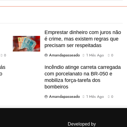
Emprestar dinheiro com juros não
é crime, mas existem regras que
precisam ser respeitadas
Amandapasseado
1 Mês Ago
0
0
iás
Incêndio atinge carreta carregada
ão
com porcelanato na BR-050 e
mobiliza força-tarefa dos
bombeiros
Amandapasseado
1 Mês Ago
0
Developed by