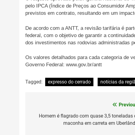
pelo IPCA (Índice de Preços ao Consumidor Amp
previstos em contrato, resultando em um impacto
De acordo com a ANTT, a revisão tarifária é pa
federal, com o objetivo de garantir a continuidad
dos investimentos nas rodovias administradas pel
Os valores detalhados para cada categoria de veí
Governo Federal: www.gov.br/antt
Tagged:
expresso do cerrado
notícias da regi
Previou
Navegação
de
Homem é flagrado com quase 3,5 toneladas 
maconha em carreta em Uberlând
Post