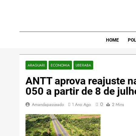
Skip
to
content
Exp
HOME
POL
ARAGUARI
ECONOMIA
UBERABA
ANTT aprova reajuste na
050 a partir de 8 de julh
0
Amandapasseado
1 Ano Ago
2 Mins