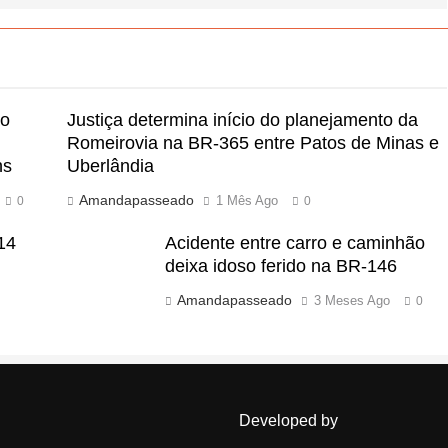
ão
Justiça determina início do planejamento da
Romeirovia na BR-365 entre Patos de Minas e
ns
Uberlândia
Amandapasseado
1 Mês Ago
0
0
14
Acidente entre carro e caminhão
deixa idoso ferido na BR-146
Amandapasseado
3 Meses Ago
0
Developed by