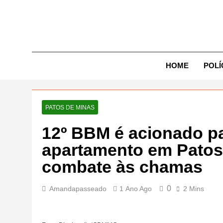
Skip
to
content
Exp
HOME
POLÍ
PATOS DE MINAS
12º BBM é acionado p
apartamento em Patos
combate às chamas
0
Amandapasseado
1 Ano Ago
2 Mins