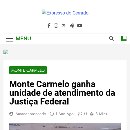
Skip
to
content
Expresso Do
Cerrado
MENU
MONTE CARMELO
Monte Carmelo ganha
unidade de atendimento da
Justiça Federal
0
Amandapasseado
1 Ano Ago
3 Mins