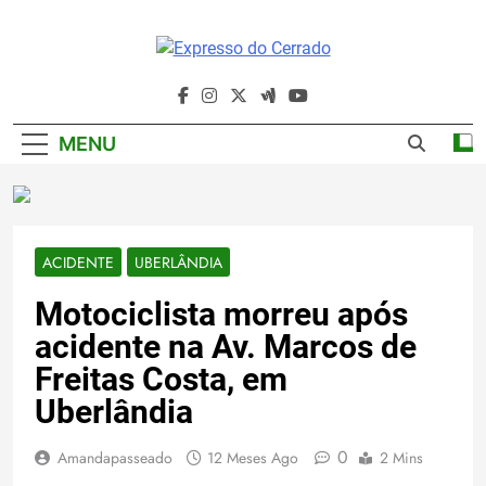
Skip
to
content
Expresso Do
Cerrado
MENU
ACIDENTE
UBERLÂNDIA
Motociclista morreu após
acidente na Av. Marcos de
Freitas Costa, em
Uberlândia
0
Amandapasseado
12 Meses Ago
2 Mins