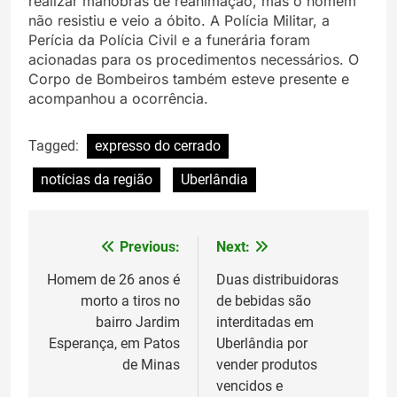
realizar manobras de reanimação, mas o homem
não resistiu e veio a óbito. A Polícia Militar, a
Perícia da Polícia Civil e a funerária foram
acionadas para os procedimentos necessários. O
Corpo de Bombeiros também esteve presente e
acompanhou a ocorrência.
Tagged:
expresso do cerrado
notícias da região
Uberlândia
Previous:
Next:
Navegação
de
Homem de 26 anos é
Duas distribuidoras
morto a tiros no
de bebidas são
Post
bairro Jardim
interditadas em
Esperança, em Patos
Uberlândia por
de Minas
vender produtos
vencidos e