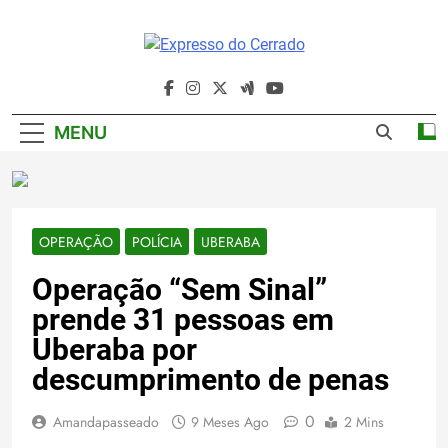
Skip
to
content
Expresso Do
Cerrado
MENU
OPERAÇÃO
POLÍCIA
UBERABA
Operação “Sem Sinal”
prende 31 pessoas em
Uberaba por
descumprimento de penas
0
Amandapasseado
9 Meses Ago
2 Mins