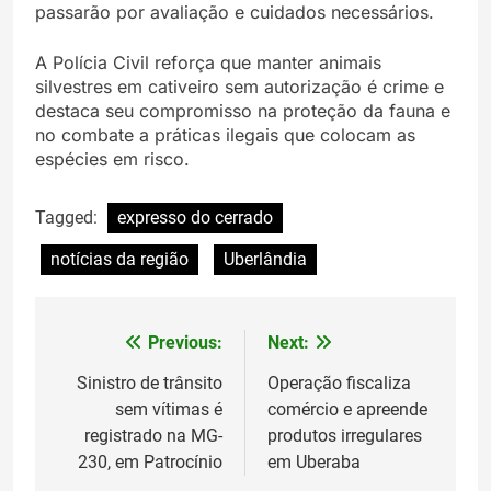
passarão por avaliação e cuidados necessários.
A Polícia Civil reforça que manter animais
silvestres em cativeiro sem autorização é crime e
destaca seu compromisso na proteção da fauna e
no combate a práticas ilegais que colocam as
espécies em risco.
Tagged:
expresso do cerrado
notícias da região
Uberlândia
Previous:
Next:
Navegação
de
Sinistro de trânsito
Operação fiscaliza
sem vítimas é
comércio e apreende
Post
registrado na MG-
produtos irregulares
230, em Patrocínio
em Uberaba