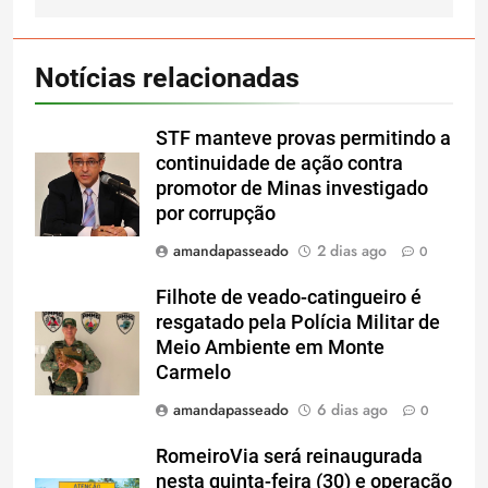
Notícias relacionadas
STF manteve provas permitindo a
continuidade de ação contra
promotor de Minas investigado
por corrupção
amandapasseado
2 dias ago
0
Filhote de veado-catingueiro é
resgatado pela Polícia Militar de
Meio Ambiente em Monte
Carmelo
amandapasseado
6 dias ago
0
RomeiroVia será reinaugurada
nesta quinta-feira (30) e operação