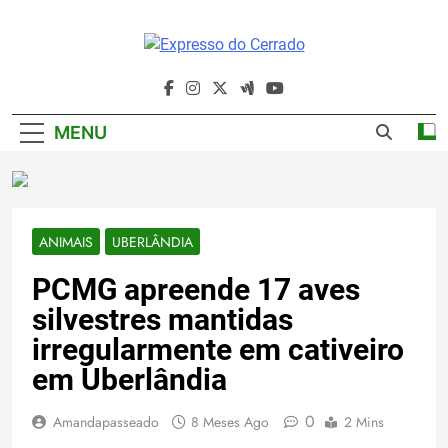
Skip
to
content
Expresso Do
Cerrado
MENU
ANIMAIS
UBERLÂNDIA
PCMG apreende 17 aves
silvestres mantidas
irregularmente em cativeiro
em Uberlândia
0
Amandapasseado
8 Meses Ago
2 Mins