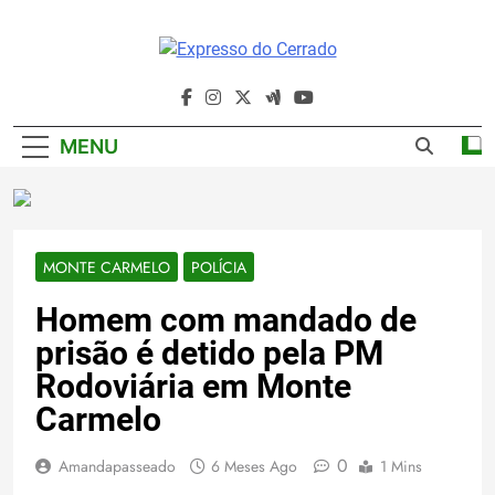
Skip
to
content
Expresso Do
Cerrado
MENU
MONTE CARMELO
POLÍCIA
Homem com mandado de
prisão é detido pela PM
Rodoviária em Monte
Carmelo
0
Amandapasseado
6 Meses Ago
1 Mins