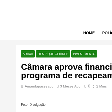
Skip
to
content
Exp
HOME
POLÍ
ARAXÁ
DESTAQUE CIDADES
INVESTIMENTO
Câmara aprova financ
programa de recapeam
0
Amandapasseado
3 Meses Ago
2 Mins
Foto: Divulgação