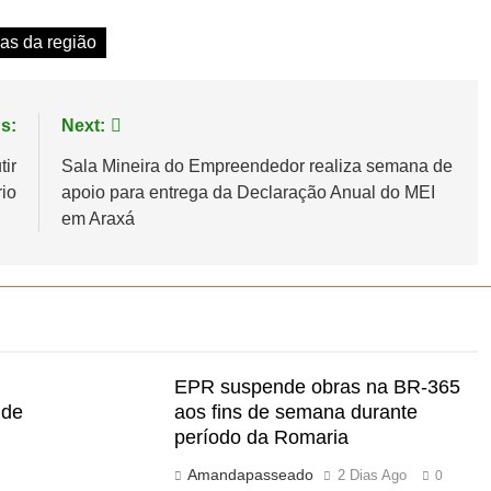
ias da região
s:
Next:
ir
Sala Mineira do Empreendedor realiza semana de
rio
apoio para entrega da Declaração Anual do MEI
em Araxá
EPR suspende obras na BR-365
 de
aos fins de semana durante
período da Romaria
Amandapasseado
2 Dias Ago
0