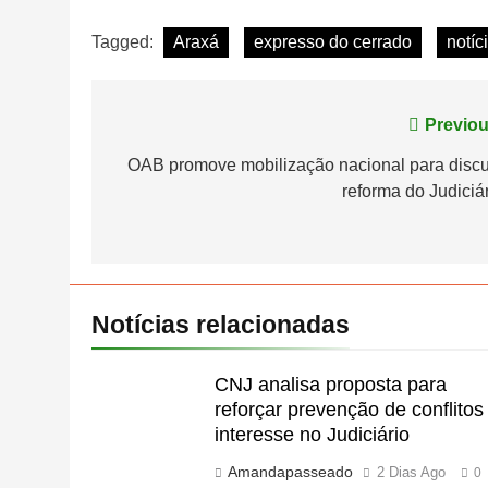
Tagged:
Araxá
expresso do cerrado
notíc
Navegação
Previou
de
OAB promove mobilização nacional para discut
reforma do Judiciá
Post
Notícias relacionadas
CNJ analisa proposta para
reforçar prevenção de conflitos
interesse no Judiciário
Amandapasseado
2 Dias Ago
0