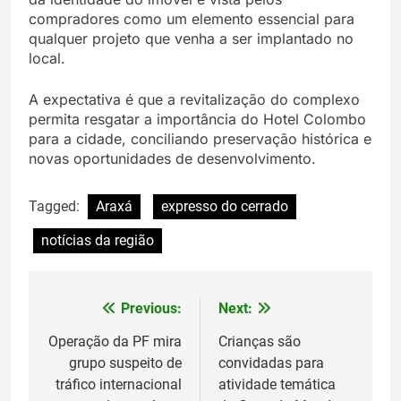
compradores como um elemento essencial para
qualquer projeto que venha a ser implantado no
local.
A expectativa é que a revitalização do complexo
permita resgatar a importância do Hotel Colombo
para a cidade, conciliando preservação histórica e
novas oportunidades de desenvolvimento.
Tagged:
Araxá
expresso do cerrado
notícias da região
Previous:
Next:
Navegação
de
Operação da PF mira
Crianças são
grupo suspeito de
convidadas para
Post
tráfico internacional
atividade temática