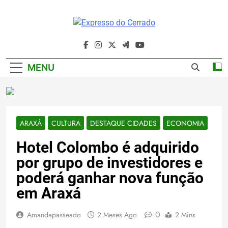
Skip
to
content
Expresso Do
Cerrado
MENU
ARAXÁ
CULTURA
DESTAQUE CIDADES
ECONOMIA
Hotel Colombo é adquirido
por grupo de investidores e
poderá ganhar nova função
em Araxá
0
Amandapasseado
2 Meses Ago
2 Mins