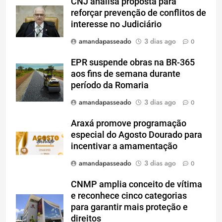
CNJ analisa proposta para
reforçar prevenção de conflitos de
interesse no Judiciário
amandapasseado
3 dias ago
0
EPR suspende obras na BR-365
aos fins de semana durante
período da Romaria
amandapasseado
3 dias ago
0
Araxá promove programação
especial do Agosto Dourado para
incentivar a amamentação
amandapasseado
3 dias ago
0
CNMP amplia conceito de vítima
e reconhece cinco categorias
para garantir mais proteção e
direitos