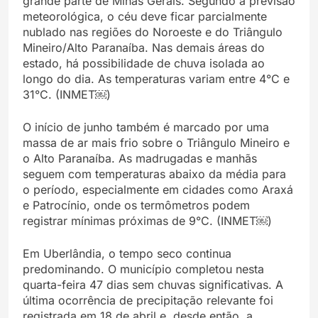
grande parte de Minas Gerais. Segundo a previsão
meteorológica, o céu deve ficar parcialmente
nublado nas regiões do Noroeste e do Triângulo
Mineiro/Alto Paranaíba. Nas demais áreas do
estado, há possibilidade de chuva isolada ao
longo do dia. As temperaturas variam entre 4°C e
31°C. (INMET￼)
O início de junho também é marcado por uma
massa de ar mais frio sobre o Triângulo Mineiro e
o Alto Paranaíba. As madrugadas e manhãs
seguem com temperaturas abaixo da média para
o período, especialmente em cidades como Araxá
e Patrocínio, onde os termômetros podem
registrar mínimas próximas de 9°C. (INMET￼)
Em Uberlândia, o tempo seco continua
predominando. O município completou nesta
quarta-feira 47 dias sem chuvas significativas. A
última ocorrência de precipitação relevante foi
registrada em 18 de abril e, desde então, a