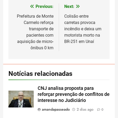
Previous:
Next:
Navegação
de
Prefeitura de Monte
Colisão entre
Carmelo reforça
carretas provoca
Post
transporte de
incêndio e deixa um
pacientes com
motorista morto na
aquisição de micro-
BR-251 em Unaí
ônibus 0 km
Notícias relacionadas
CNJ analisa proposta para
reforçar prevenção de conflitos de
interesse no Judiciário
amandapasseado
2 dias ago
0