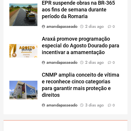
EPR suspende obras na BR-365
aos fins de semana durante
período da Romaria
amandapasseado
2 dias ago
0
Araxá promove programação
especial do Agosto Dourado para
incentivar a amamentação
amandapasseado
2 dias ago
0
CNMP amplia conceito de vítima
e reconhece cinco categorias
para garantir mais proteção e
direitos
amandapasseado
3 dias ago
0