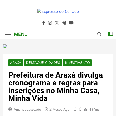
Skip
to
content
Expresso Do
Cerrado
MENU
ARAXÁ
DESTAQUE CIDADES
INVESTIMENTO
Prefeitura de Araxá divulga
cronograma e regras para
inscrições no Minha Casa,
Minha Vida
0
Amandapasseado
2 Meses Ago
4 Mins