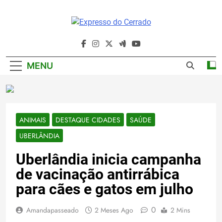
Skip
to
content
Expresso Do
Cerrado
MENU
ANIMAIS
DESTAQUE CIDADES
SAÚDE
UBERLÂNDIA
Uberlândia inicia campanha
de vacinação antirrábica
para cães e gatos em julho
0
Amandapasseado
2 Meses Ago
2 Mins