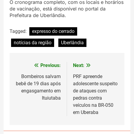
O cronograma completo, com os locais e horários
de vacinação, está disponível no portal da
Prefeitura de Uberlândia.
Tagged:
expresso do cerrado
notícias da região
Uberlândia
Previous:
Next:
Navegação
de
Bombeiros salvam
PRF apreende
bebê de 19 dias após
adolescente suspeito
Post
engasgamento em
de ataques com
Ituiutaba
pedras contra
veículos na BR-050
em Uberaba