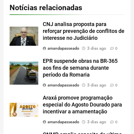
Notícias relacionadas
CNJ analisa proposta para
reforçar prevenção de conflitos de
interesse no Judiciário
amandapasseado
3 dias ago
0
EPR suspende obras na BR-365
aos fins de semana durante
período da Romaria
amandapasseado
3 dias ago
0
Araxá promove programação
especial do Agosto Dourado para
incentivar a amamentação
amandapasseado
3 dias ago
0