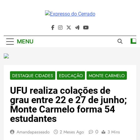
Skip
to
content
Expresso Do
Cerrado
MENU
DESTAQUE CIDADES
EDUCAÇÃO
MONTE CARMELO
UFU realiza colações de
grau entre 22 e 27 de junho;
Monte Carmelo forma 54
estudantes
0
Amandapasseado
2 Meses Ago
3 Mins