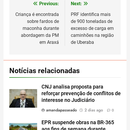
Previous:
Next:
Navegação
de
Criança é encontrada
PRF identifica mais
sobre fardos de
de 900 toneladas de
Post
maconha durante
excesso de carga em
abordagem da PM
caminhões na região
em Araxá
de Uberaba
Notícias relacionadas
CNJ analisa proposta para
reforçar prevenção de conflitos de
interesse no Judiciário
amandapasseado
2 dias ago
0
EPR suspende obras na BR-365
aos fins de semana durante