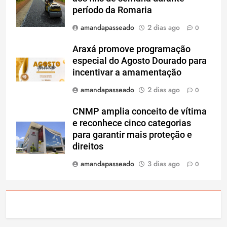
período da Romaria
amandapasseado
2 dias ago
0
Araxá promove programação
especial do Agosto Dourado para
incentivar a amamentação
amandapasseado
2 dias ago
0
CNMP amplia conceito de vítima
e reconhece cinco categorias
para garantir mais proteção e
direitos
amandapasseado
3 dias ago
0