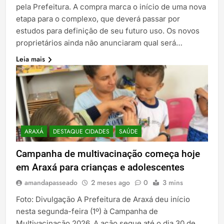
pela Prefeitura. A compra marca o início de uma nova
etapa para o complexo, que deverá passar por
estudos para definição de seu futuro uso. Os novos
proprietários ainda não anunciaram qual será…
Leia mais
ARAXÁ
DESTAQUE CIDADES
SAÚDE
Campanha de multivacinação começa hoje
em Araxá para crianças e adolescentes
amandapasseado
2 meses ago
0
3 mins
Foto: Divulgação A Prefeitura de Araxá deu início
nesta segunda-feira (1º) à Campanha de
Multivacinação 2026. A ação segue até o dia 30 de