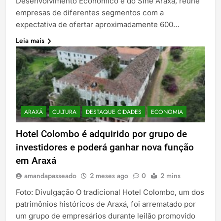
Desenvolvimento Econômico e do Sine Araxá, reúne
empresas de diferentes segmentos com a
expectativa de ofertar aproximadamente 600…
Leia mais
ARAXÁ
CULTURA
DESTAQUE CIDADES
ECONOMIA
Hotel Colombo é adquirido por grupo de
investidores e poderá ganhar nova função
em Araxá
amandapasseado
2 meses ago
0
2 mins
Foto: Divulgação O tradicional Hotel Colombo, um dos
patrimônios históricos de Araxá, foi arrematado por
um grupo de empresários durante leilão promovido