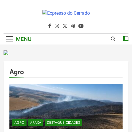
Skip
to
content
Expresso Do
Cerrado
MENU
Agro
AGRO
ARAXÁ
DESTAQUE CIDADES