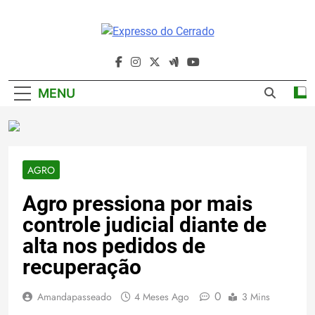
Skip
to
content
Expresso Do
Cerrado
MENU
AGRO
Agro pressiona por mais
controle judicial diante de
alta nos pedidos de
recuperação
0
Amandapasseado
4 Meses Ago
3 Mins