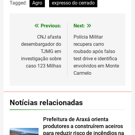
Tagged:
Agro
expresso do cerrado
Previous:
Next:
Navegação
de
CNJ afasta
Polícia Militar
desembargador do
recupera carro
Post
TJMG em
roubado após falso
investigação sobre
test drive e identifica
caso 123 Milhas
envolvidos em Monte
Carmelo
Notícias relacionadas
Prefeitura de Araxá orienta
produtores a construírem aceiros
para reduzir risco de incêndios na