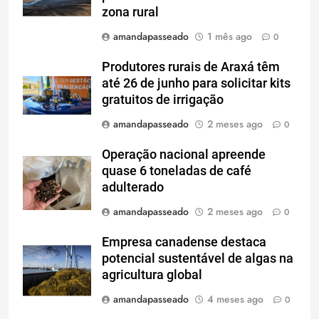
zona rural
amandapasseado
1 mês ago
0
Produtores rurais de Araxá têm
até 26 de junho para solicitar kits
gratuitos de irrigação
amandapasseado
2 meses ago
0
Operação nacional apreende
quase 6 toneladas de café
adulterado
amandapasseado
2 meses ago
0
Empresa canadense destaca
potencial sustentável de algas na
agricultura global
amandapasseado
4 meses ago
0