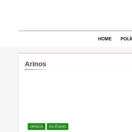
Skip
to
content
Exp
HOME
POLÍ
Arinos
ARINOS
INCÊNDIO