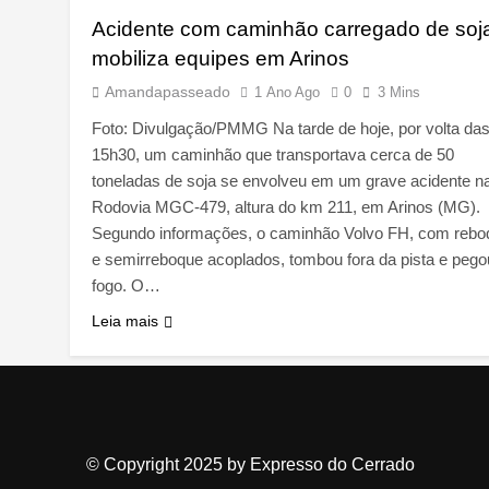
Acidente com caminhão carregado de soj
mobiliza equipes em Arinos
Amandapasseado
1 Ano Ago
0
3 Mins
Foto: Divulgação/PMMG Na tarde de hoje, por volta da
15h30, um caminhão que transportava cerca de 50
toneladas de soja se envolveu em um grave acidente n
Rodovia MGC-479, altura do km 211, em Arinos (MG).
Segundo informações, o caminhão Volvo FH, com rebo
e semirreboque acoplados, tombou fora da pista e pego
fogo. O…
Leia mais
© Copyright 2025 by Expresso do Cerrado