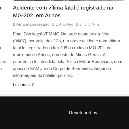
a
Acidente com vítima fatal é registrado na
MG-202, em Arinos
Amandapasseado
1 Ano Ago
0
3 Mins
s
Foto: Divulgação/PMMG Na tarde desta sexta-feira
(04/07), por volta das 13h, um grave acidente com vítima
a
fatal foi registrado no km 408 da rodovia MG-202, no
município de Arinos, noroeste de Minas Gerais. A
que
ocorrência foi atendida pela Polícia Militar Rodoviária, com
u
apoio do SAMU e do Corpo de Bombeiros. Segundo
informações do boletim policial…
Leia mais
Developed by