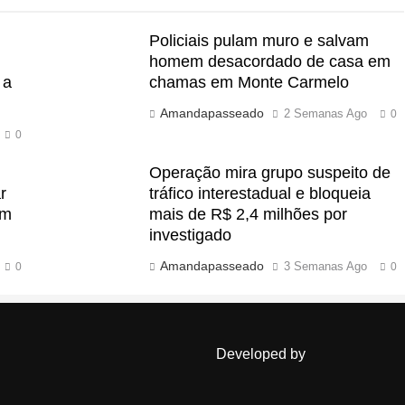
Policiais pulam muro e salvam
homem desacordado de casa em
 a
chamas em Monte Carmelo
Amandapasseado
2 Semanas Ago
0
0
Operação mira grupo suspeito de
r
tráfico interestadual e bloqueia
em
mais de R$ 2,4 milhões por
investigado
Amandapasseado
3 Semanas Ago
0
0
Developed by