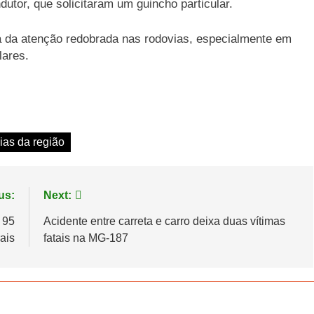
ndutor, que solicitaram um guincho particular.
cia da atenção redobrada nas rodovias, especialmente em
lares.
cias da região
us:
Next:
 95
Acidente entre carreta e carro deixa duas vítimas
ais
fatais na MG-187