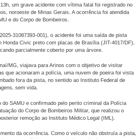
 13h, um grave acidente com vítima fatal foi registrado no
s, noroeste de Minas Gerais. A ocorrência foi atendida
SAMU e do Corpo de Bombeiros.
2025-31087393-001), o acidente foi uma saída de pista
 Honda Civic preto com placas de Brasília (JIT-4017/DF),
icando parcialmente coberto por uma árvore.
aí/MG, viajava para Arinos com o objetivo de visitar
s que acionaram a polícia, uma nuvem de poeira foi vista
bado fora da pista, no sentido ao Instituto Federal de
ragens, sem vida.
o do SAMU e confirmado pelo perito criminal da Polícia
 atuação do Corpo de Bombeiros Militar, que realizou o
osterior remoção ao Instituto Médico Legal (IML).
imento da ocorrência. Como o veículo não obstruía a pista,