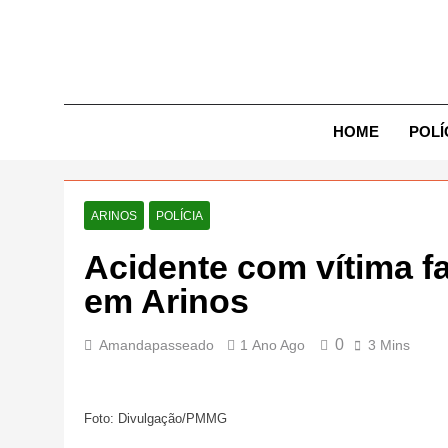
Skip
to
content
Exp
HOME
POLÍ
ARINOS
POLÍCIA
Acidente com vítima fa
em Arinos
0
Amandapasseado
1 Ano Ago
3 Mins
Foto: Divulgação/PMMG