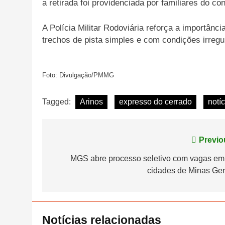
a retirada foi providenciada por familiares do co
A Polícia Militar Rodoviária reforça a importân
trechos de pista simples e com condições irregu
Foto: Divulgação/PMMG
Tagged:
Arinos
expresso do cerrado
notí
Navegação
Previo
de
MGS abre processo seletivo com vagas em
cidades de Minas Ger
Post
Notícias relacionadas