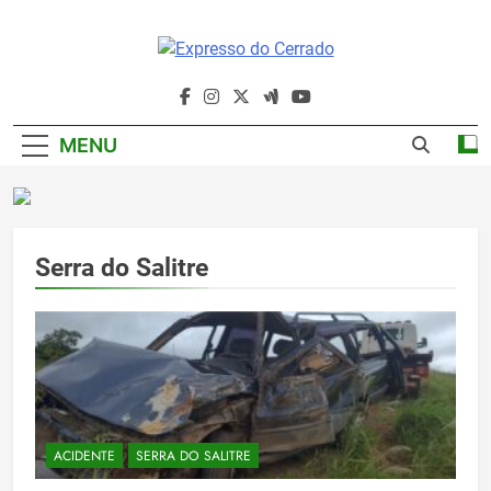
Skip
to
content
Expresso Do
Cerrado
MENU
Serra do Salitre
ACIDENTE
SERRA DO SALITRE