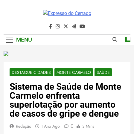
Skip
to
content
Expresso Do
Cerrado
MENU
DESTAQUE CIDADES
MONTE CARMELO
SAÚDE
Sistema de Saúde de Monte
Carmelo enfrenta
superlotação por aumento
de casos de gripe e dengue
0
Redação
1 Ano Ago
3 Mins