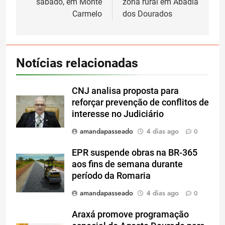
sábado, em Monte
zona rural em Abadia
Carmelo
dos Dourados
Notícias relacionadas
CNJ analisa proposta para
reforçar prevenção de conflitos de
interesse no Judiciário
amandapasseado
4 dias ago
0
EPR suspende obras na BR-365
aos fins de semana durante
período da Romaria
amandapasseado
4 dias ago
0
Araxá promove programação