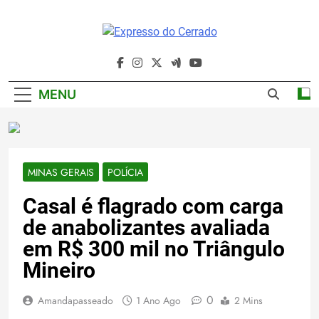
Skip
to
content
Expresso Do
Cerrado
MENU
MINAS GERAIS
POLÍCIA
Casal é flagrado com carga
de anabolizantes avaliada
em R$ 300 mil no Triângulo
Mineiro
0
Amandapasseado
1 Ano Ago
2 Mins