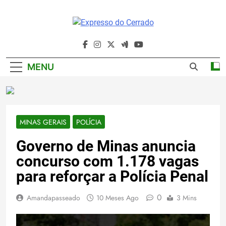
Skip
to
content
Expresso Do
Cerrado
MENU
MINAS GERAIS
POLÍCIA
Governo de Minas anuncia
concurso com 1.178 vagas
para reforçar a Polícia Penal
0
Amandapasseado
10 Meses Ago
3 Mins