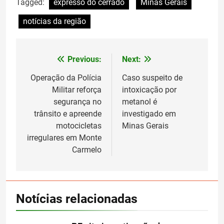
Tagged:
expresso do cerrado
Minas Gerais
notícias da região
Previous:
Next:
Navegação
de
Operação da Polícia
Caso suspeito de
Militar reforça
intoxicação por
Post
segurança no
metanol é
trânsito e apreende
investigado em
motocicletas
Minas Gerais
irregulares em Monte
Carmelo
Notícias relacionadas