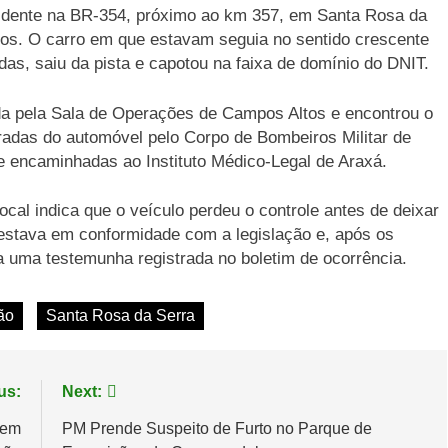
idente na BR-354, próximo ao km 357, em Santa Rosa da
anos. O carro em que estavam seguia no sentido crescente
as, saiu da pista e capotou na faixa de domínio do DNIT.
nada pela Sala de Operações de Campos Altos e encontrou o
tiradas do automóvel pelo Corpo de Bombeiros Militar de
e encaminhadas ao Instituto Médico-Legal de Araxá.
cal indica que o veículo perdeu o controle antes de deixar
 estava em conformidade com a legislação e, após os
ra uma testemunha registrada no boletim de ocorrência.
ão
Santa Rosa da Serra
us:
Next:
mem
PM Prende Suspeito de Furto no Parque de