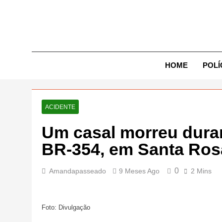
Skip
to
content
Exp
HOME
POLÍ
ACIDENTE
Um casal morreu dura
BR-354, em Santa Ros
0
Amandapasseado
9 Meses Ago
2 Mins
Foto: Divulgação