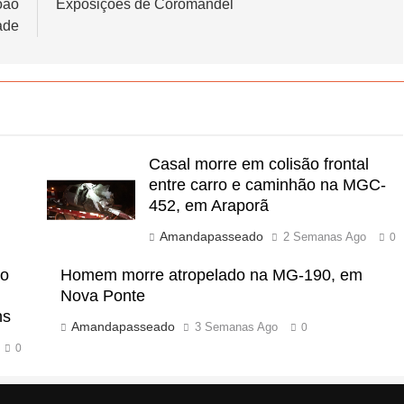
oão
Exposições de Coromandel
ade
Casal morre em colisão frontal
entre carro e caminhão na MGC-
452, em Araporã
Amandapasseado
2 Semanas Ago
0
ão
Homem morre atropelado na MG-190, em
Nova Ponte
ns
Amandapasseado
3 Semanas Ago
0
0