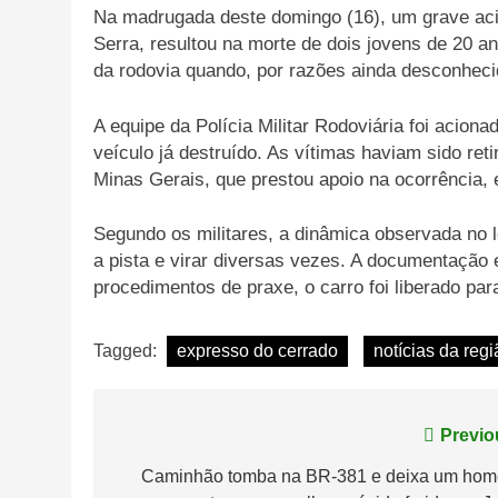
Na madrugada deste domingo (16), um grave ac
Serra, resultou na morte de dois jovens de 20 
da rodovia quando, por razões ainda desconhecid
A equipe da Polícia Militar Rodoviária foi acio
veículo já destruído. As vítimas haviam sido re
Minas Gerais, que prestou apoio na ocorrência, 
Segundo os militares, a dinâmica observada no lo
a pista e virar diversas vezes. A documentação
procedimentos de praxe, o carro foi liberado pa
Tagged:
expresso do cerrado
notícias da regi
Navegação
Previo
de
Caminhão tomba na BR-381 e deixa um ho