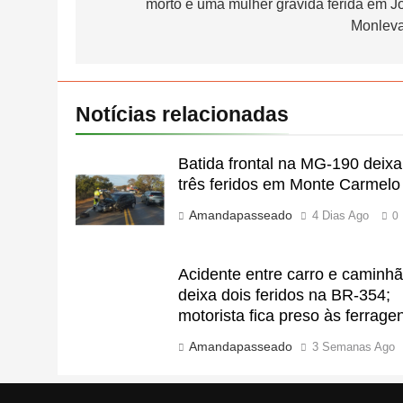
morto e uma mulher grávida ferida em J
Post
Monlev
Notícias relacionadas
Batida frontal na MG-190 deixa
três feridos em Monte Carmelo
Amandapasseado
4 Dias Ago
0
Acidente entre carro e caminh
deixa dois feridos na BR-354;
motorista fica preso às ferrage
Amandapasseado
3 Semanas Ago