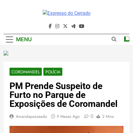
Skip
to
content
Expresso Do
Cerrado
MENU
COROMANDEL
POLÍCIA
PM Prende Suspeito de
Furto no Parque de
Exposições de Coromandel
0
Amandapasseado
9 Meses Ago
2 Mins