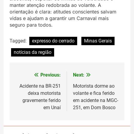
manter atenção redobrada ao volante. A
orientação é clara: atitudes conscientes salvam
vidas e ajudam a garantir um Carnaval mais
seguro para todos.
Tagged:
expresso do cerrado
Minas Gerais
notícias da região
Previous:
Next:
Navegação
de
Acidente na BR-251
Motorista dorme ao
deixa motorista
volante e fica ferido
Post
gravemente ferido
em acidente na MGC-
em Unaí
251, em Dom Bosco