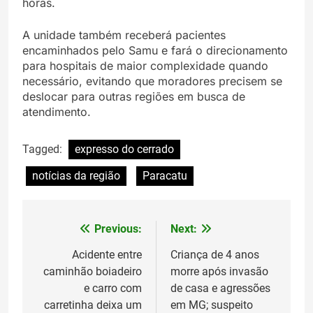
horas.
A unidade também receberá pacientes
encaminhados pelo Samu e fará o direcionamento
para hospitais de maior complexidade quando
necessário, evitando que moradores precisem se
deslocar para outras regiões em busca de
atendimento.
Tagged:
expresso do cerrado
notícias da região
Paracatu
Previous:
Next:
Navegação
de
Acidente entre
Criança de 4 anos
caminhão boiadeiro
morre após invasão
Post
e carro com
de casa e agressões
carretinha deixa um
em MG; suspeito