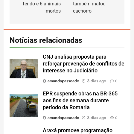
ferido e 6 animais
também matou
mortos
cachorro
Notícias relacionadas
CNJ analisa proposta para
reforçar prevenção de conflitos de
interesse no Judiciário
amandapasseado
3 dias ago
0
EPR suspende obras na BR-365
aos fins de semana durante
período da Romaria
amandapasseado
3 dias ago
0
Araxá promove programação