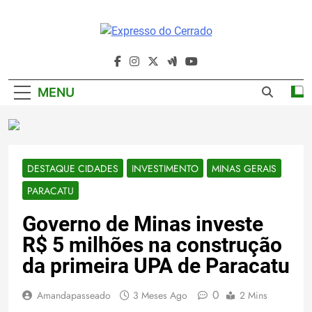
Skip
to
content
Expresso Do
Cerrado
MENU
DESTAQUE CIDADES
INVESTIMENTO
MINAS GERAIS
PARACATU
Governo de Minas investe
R$ 5 milhões na construção
da primeira UPA de Paracatu
0
Amandapasseado
3 Meses Ago
2 Mins