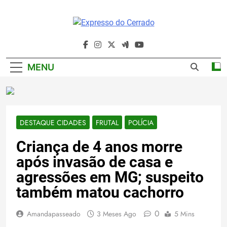
Skip
to
content
Expresso Do
Cerrado
MENU
DESTAQUE CIDADES
FRUTAL
POLÍCIA
Criança de 4 anos morre
após invasão de casa e
agressões em MG; suspeito
também matou cachorro
0
Amandapasseado
3 Meses Ago
5 Mins