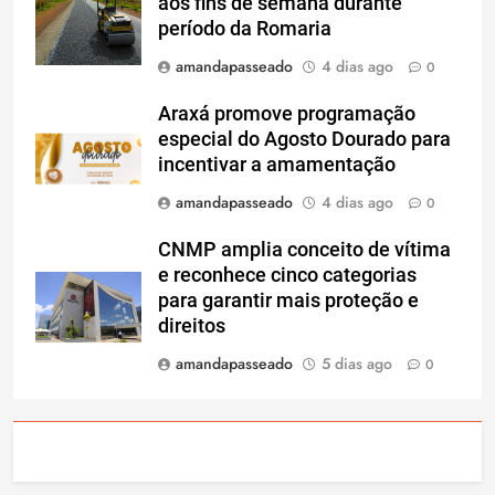
aos fins de semana durante
período da Romaria
amandapasseado
4 dias ago
0
Araxá promove programação
especial do Agosto Dourado para
incentivar a amamentação
amandapasseado
4 dias ago
0
CNMP amplia conceito de vítima
e reconhece cinco categorias
para garantir mais proteção e
direitos
amandapasseado
5 dias ago
0