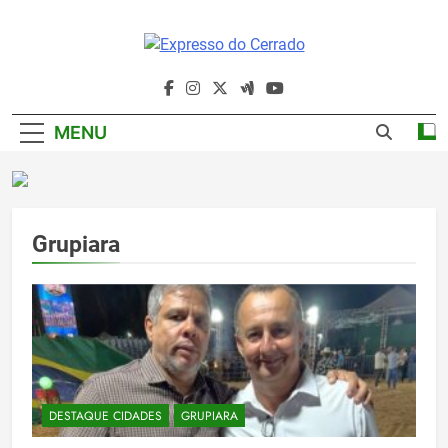
Skip
to
content
Expresso Do
Cerrado
MENU
Grupiara
DESTAQUE CIDADES
GRUPIARA